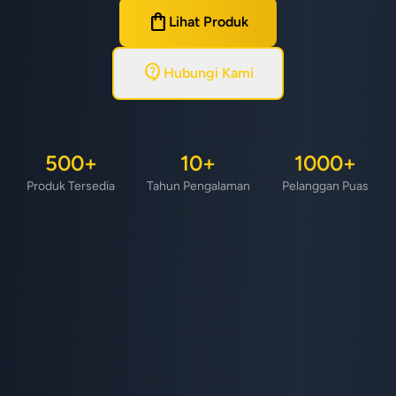
shopping_bag
Lihat Produk
contact_support
Hubungi Kami
500+
10+
1000+
Produk Tersedia
Tahun Pengalaman
Pelanggan Puas