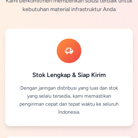
Kami berkomitmen memberikan solusi terbaik untuk
kebutuhan material infrastruktur Anda
delivery_truck_speed
Stok Lengkap & Siap Kirim
Dengan jaringan distribusi yang luas dan stok
yang selalu tersedia, kami memastikan
pengiriman cepat dan tepat waktu ke seluruh
Indonesia.