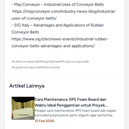
- May Conveyor – Industrial Uses of Conveyor Belts
https://mayconveyor.com/industry-news-blog/industrial-
uses-of-conveyor-belts/
- SIG Italy – Advantages and Applications of Rubber
Conveyor Belts
https://www.sig.it/en/news-events/industrial-rubber-
conveyor-belts-advantages-and-applications/
#
rubber conveyor belt
#
harga belt karet
#
fungsi conveyor belt
#
supplier conveyor belt
#
industri berat
Artikel Lainnya
Cara Maintenance XPS Foam Board dan
Waktu Ideal Penggantian untuk Proyek
Industri
Pelajari cara maintenance XPS foam board dan kapan
extruded polystyrene perlu diganti agar performa
insulasi tetap optimal dan efisiensi energi terjaga.
12 Feb 2026