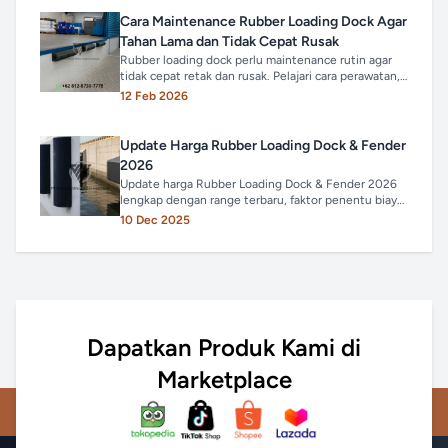
Cara Maintenance Rubber Loading Dock Agar
Tahan Lama dan Tidak Cepat Rusak
Rubber loading dock perlu maintenance rutin agar
tidak cepat retak dan rusak. Pelajari cara perawatan,
tanda harus diganti, dan tips memilih tipe heavy
12 Feb 2026
duty yang tepat.
Update Harga Rubber Loading Dock & Fender
2026
Update harga Rubber Loading Dock & Fender 2026
lengkap dengan range terbaru, faktor penentu biaya,
dan panduan memilih rubber terbaik untuk gudang
10 Dec 2025
dan pelabuhan.
Dapatkan Produk Kami di
Marketplace