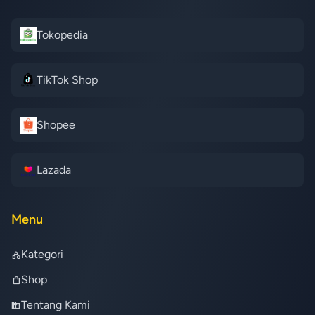
Tokopedia
TikTok Shop
Shopee
Lazada
Menu
Kategori
category
Shop
shopping_bag
Tentang Kami
business