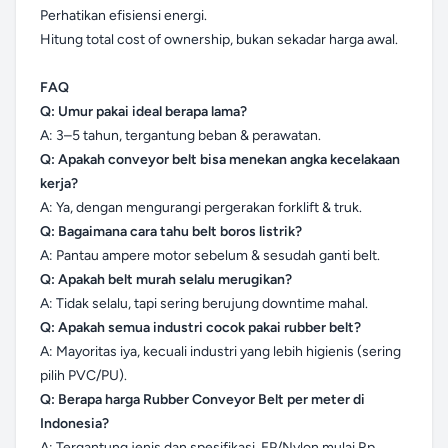
Perhatikan efisiensi energi.
Hitung total cost of ownership, bukan sekadar harga awal.
FAQ
Q: Umur pakai ideal berapa lama?
A: 3–5 tahun, tergantung beban & perawatan.
Q: Apakah conveyor belt bisa menekan angka kecelakaan
kerja?
A: Ya, dengan mengurangi pergerakan forklift & truk.
Q: Bagaimana cara tahu belt boros listrik?
A: Pantau ampere motor sebelum & sesudah ganti belt.
Q: Apakah belt murah selalu merugikan?
A: Tidak selalu, tapi sering berujung downtime mahal.
Q: Apakah semua industri cocok pakai rubber belt?
A: Mayoritas iya, kecuali industri yang lebih higienis (sering
pilih PVC/PU).
Q: Berapa harga Rubber Conveyor Belt per meter di
Indonesia?
A: Tergantung jenis dan spesifikasi. EP/Nylon mulai Rp