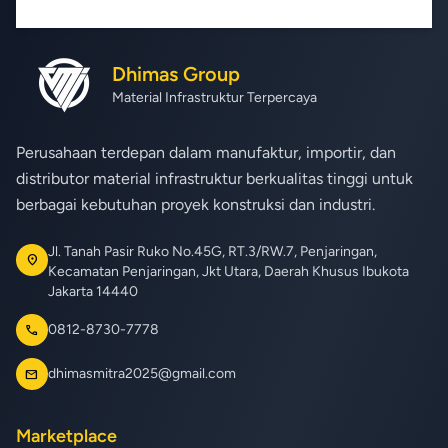
Dhimas Group
Material Infrastruktur Terpercaya
Perusahaan terdepan dalam manufaktur, importir, dan
distributor material infrastruktur berkualitas tinggi untuk
berbagai kebutuhan proyek konstruksi dan industri.
Jl. Tanah Pasir Ruko No.45G, RT.3/RW.7, Penjaringan,
location_on
Kecamatan Penjaringan, Jkt Utara, Daerah Khusus Ibukota
Jakarta 14440
0812-8730-7778
call
dhimasmitra2025@gmail.com
mail
Marketplace