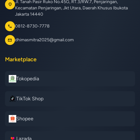
Jl. Tanah Pasir Ruko No.45G, RT.3/RW.7, Penjaringan,
location_on
Kecamatan Penjaringan, Jkt Utara, Daerah Khusus Ibukota
Jakarta 14440
0812-8730-7778
call
dhimasmitra2025@gmail.com
mail
Marketplace
Tokopedia
TikTok Shop
Shopee
Lazada