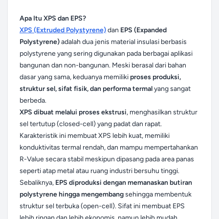
Apa Itu XPS dan EPS?
XPS (Extruded Polystyrene)
dan
EPS (Expanded
Polystyrene)
adalah dua jenis material insulasi berbasis
polystyrene yang sering digunakan pada berbagai aplikasi
bangunan dan non-bangunan. Meski berasal dari bahan
dasar yang sama, keduanya memiliki
proses produksi,
struktur sel, sifat fisik, dan performa termal
yang sangat
berbeda.
XPS dibuat melalui proses ekstrusi
, menghasilkan struktur
sel tertutup (closed-cell) yang padat dan rapat.
Karakteristik ini membuat XPS lebih kuat, memiliki
konduktivitas termal rendah, dan mampu mempertahankan
R-Value secara stabil meskipun dipasang pada area panas
seperti atap metal atau ruang industri bersuhu tinggi.
Sebaliknya,
EPS diproduksi dengan memanaskan butiran
polystyrene hingga mengembang
sehingga membentuk
struktur sel terbuka (open-cell). Sifat ini membuat EPS
lebih ringan dan lebih ekonomis, namun lebih mudah