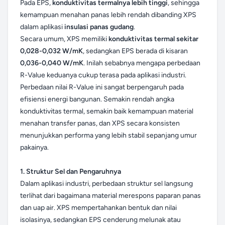
Pada EPS,
konduktivitas termalnya lebih tinggi
, sehingga
kemampuan menahan panas lebih rendah dibanding XPS
dalam aplikasi
insulasi panas gudang
.
Secara umum, XPS memiliki
konduktivitas termal sekitar
0,028-0,032 W/mK
, sedangkan EPS berada di kisaran
0,036-0,040 W/mK
. Inilah sebabnya mengapa perbedaan
R-Value keduanya cukup terasa pada aplikasi industri.
Perbedaan nilai R-Value ini sangat berpengaruh pada
efisiensi energi bangunan. Semakin rendah angka
konduktivitas termal, semakin baik kemampuan material
menahan transfer panas, dan XPS secara konsisten
menunjukkan performa yang lebih stabil sepanjang umur
pakainya.
1. Struktur Sel dan Pengaruhnya
Dalam aplikasi industri, perbedaan struktur sel langsung
terlihat dari bagaimana material merespons paparan panas
dan uap air. XPS mempertahankan bentuk dan nilai
isolasinya, sedangkan EPS cenderung melunak atau