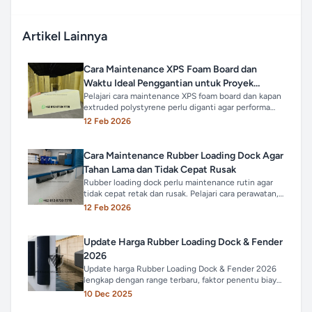
Artikel Lainnya
Cara Maintenance XPS Foam Board dan
Waktu Ideal Penggantian untuk Proyek
Industri
Pelajari cara maintenance XPS foam board dan kapan
extruded polystyrene perlu diganti agar performa
insulasi tetap optimal dan efisiensi energi terjaga.
12 Feb 2026
Cara Maintenance Rubber Loading Dock Agar
Tahan Lama dan Tidak Cepat Rusak
Rubber loading dock perlu maintenance rutin agar
tidak cepat retak dan rusak. Pelajari cara perawatan,
tanda harus diganti, dan tips memilih tipe heavy
12 Feb 2026
duty yang tepat.
Update Harga Rubber Loading Dock & Fender
2026
Update harga Rubber Loading Dock & Fender 2026
lengkap dengan range terbaru, faktor penentu biaya,
dan panduan memilih rubber terbaik untuk gudang
10 Dec 2025
dan pelabuhan.