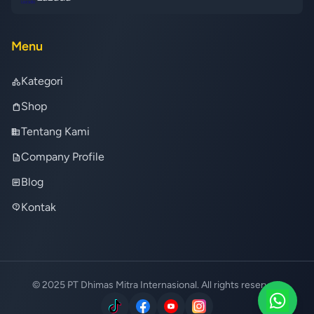
Menu
Kategori
category
Shop
shopping_bag
Tentang Kami
business
Company Profile
description
Blog
article
Kontak
contact_support
© 2025 PT Dhimas Mitra Internasional. All rights reserved.