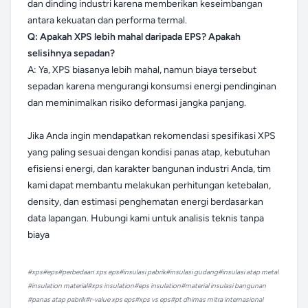
dan dinding industri karena memberikan keseimbangan
antara kekuatan dan performa termal.
Q: Apakah XPS lebih mahal daripada EPS? Apakah
selisihnya sepadan?
A: Ya, XPS biasanya lebih mahal, namun biaya tersebut
sepadan karena mengurangi konsumsi energi pendinginan
dan meminimalkan risiko deformasi jangka panjang.
Jika Anda ingin mendapatkan rekomendasi spesifikasi XPS
yang paling sesuai dengan kondisi panas atap, kebutuhan
efisiensi energi, dan karakter bangunan industri Anda, tim
kami dapat membantu melakukan perhitungan ketebalan,
density, dan estimasi penghematan energi berdasarkan
data lapangan. Hubungi kami untuk analisis teknis tanpa
biaya
#
xps
#
eps
#
perbedaan xps eps
#
insulasi pabrik
#
insulasi gudang
#
insulasi atap metal
#
insulation material
#
xps insulation
#
eps insulation
#
material insulasi bangunan
#
panas atap pabrik
#
r-value xps eps
#
xps vs eps
#
pt dhimas mitra internasional