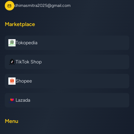
dhimasmitra2025@gmail.com
mail
Marketplace
Tokopedia
TikTok Shop
Shopee
Lazada
Menu