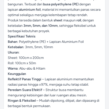
bangunan. Terbuat dari
busa polyethylene (PE)
dengan
lapisan
aluminium foil
, material ini memantulkan panas secara
optimal sekaligus menjaga kelembapan tetap rendah.
Produk tersedia dalam bentuk
sheet
maupun
roll
, dengan
ketebalan
3mm, 5mm, dan 10mm
, sehingga fleksibel untuk
berbagai kebutuhan proyek.
Spesifikasi Teknis
Bahan
: Polyethylene (PE) + Lapisan Aluminium Foil
Ketebalan
: 3mm, 5mm, 10mm
Ukuran
:
Sheet: 100cm x 200cm
Roll: 100cm x 50m
Warna
: Abu-abu & Hitam
Keunggulan
Reflektif Panas Tinggi
– Lapisan aluminium memantulkan
radiasi panas hingga ±97%, menjaga suhu tetap stabil.
Peredam Suara Efektif
– Struktur busa membantu
mengurangi kebisingan dari luar ruangan atau mesin.
Ringan & Fleksibel
– Mudah dipotong, dilipat, dan dipasang di
berbagai bentuk permukaan.