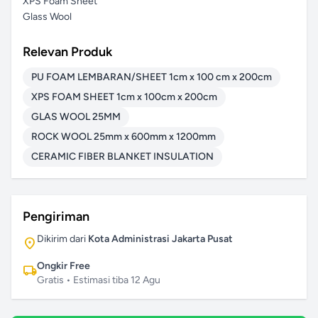
XPS Foam Sheet
Glass Wool
Relevan Produk
PU FOAM LEMBARAN/SHEET 1cm x 100 cm x 200cm
XPS FOAM SHEET 1cm x 100cm x 200cm
GLAS WOOL 25MM
ROCK WOOL 25mm x 600mm x 1200mm
CERAMIC FIBER BLANKET INSULATION
Pengiriman
Dikirim dari
Kota Administrasi Jakarta Pusat
location_on
Ongkir Free
local_shipping
Gratis • Estimasi tiba
12 Agu