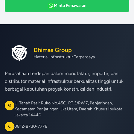
Minta Penawaran
Dhimas Group
Material Infrastruktur Terpercaya
Perusahaan terdepan dalam manufaktur, importir, dan
distributor material infrastruktur berkualitas tinggi untuk
berbagai kebutuhan proyek konstruksi dan industri.
Jl. Tanah Pasir Ruko No.45G, RT.3/RW.7, Penjaringan,
location_on
Kecamatan Penjaringan, Jkt Utara, Daerah Khusus Ibukota
Jakarta 14440
0812-8730-7778
call