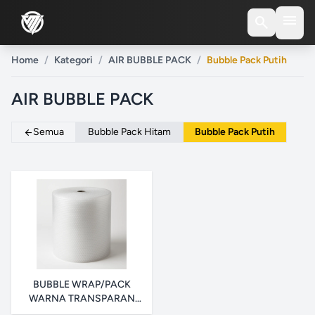
menu
search
Home
/
Kategori
/
AIR BUBBLE PACK
/
Bubble Pack Putih
AIR BUBBLE PACK
Semua
Bubble Pack Hitam
Bubble Pack Putih
arrow_back
BUBBLE WRAP/PACK
WARNA TRANSPARAN
DAN HITAM 1 ROLL