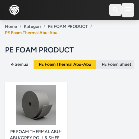
menu
search
Home
/
Kategori
/
PE FOAM PRODUCT
/
PE Foam Thermal Abu-Abu
PE FOAM PRODUCT
Semua
PE Foam Thermal Abu-Abu
PE Foam Sheet
arrow_back
PE FOAM THERMAL ABU-
ABU/GREY ROLL & SHEET