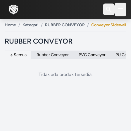
menu
search
Home
/
Kategori
/
RUBBER CONVEYOR
/
Conveyor Sidewall
RUBBER CONVEYOR
Semua
Rubber Conveyor
PVC Conveyor
PU Conv
arrow_back
Tidak ada produk tersedia.