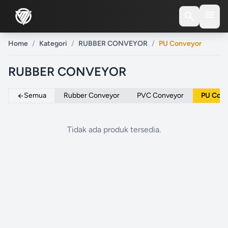
menu
search
Home
/
Kategori
/
RUBBER CONVEYOR
/
PU Conveyor
RUBBER CONVEYOR
Semua
Rubber Conveyor
PVC Conveyor
PU Con
arrow_back
Tidak ada produk tersedia.