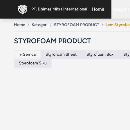
Home
Kategori
PT. Dhimas Mitra International
ex
Home
/
Kategori
/
STYROFOAM PRODUCT
/
Lem Styrofo
STYROFOAM PRODUCT
Semua
Styrofoam Sheet
Styrofoam Box
Sty
arrow_back
Styrofoam Siku