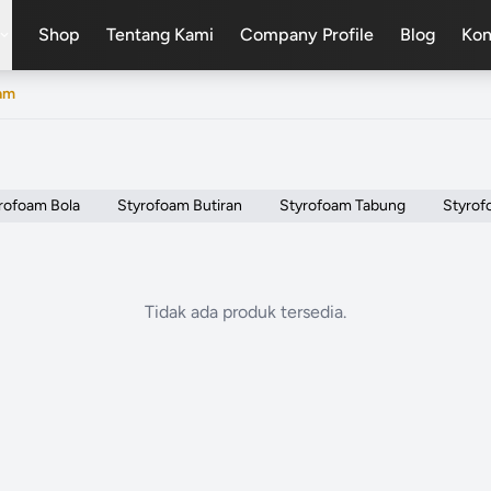
Shop
Tentang Kami
Company Profile
Blog
Kon
pand_more
am
rofoam Bola
Styrofoam Butiran
Styrofoam Tabung
Styrof
Tidak ada produk tersedia.