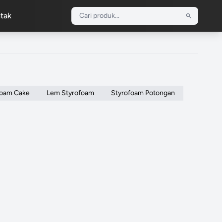
tak
search
foam Cake
Lem Styrofoam
Styrofoam Potongan