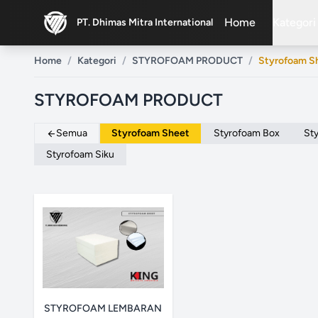
Home
Kategori
PT. Dhimas Mitra International
ex
Home
/
Kategori
/
STYROFOAM PRODUCT
/
Styrofoam S
STYROFOAM PRODUCT
Semua
Styrofoam Sheet
Styrofoam Box
St
arrow_back
Styrofoam Siku
STYROFOAM LEMBARAN