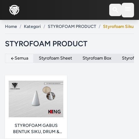
menu
search
Home
/
Kategori
/
STYROFOAM PRODUCT
/
Styrofoam Siku
STYROFOAM PRODUCT
Semua
Styrofoam Sheet
Styrofoam Box
Styrofoa
arrow_back
STYROFOAM GABUS
BENTUK SIKU, DRUM &
KERUCUT